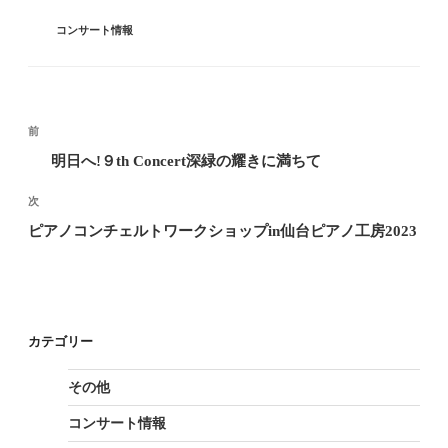
カ
コンサート情報
テ
ゴ
リ
ー
投
前
過
去
稿
明日へ!９th Concert深緑の耀きに満ちて
の
ナ
投
次
次
稿
の
ピアノコンチェルトワークショップin仙台ピアノ工房2023
ビ
投
稿
ゲ
ー
カテゴリー
シ
ョ
その他
ン
コンサート情報