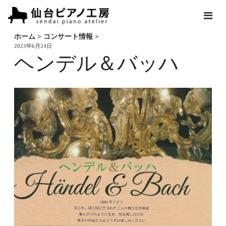
ホーム
>
コンサート情報
>
投
2023年6月24日
稿
ヘンデル＆バッハ
日: