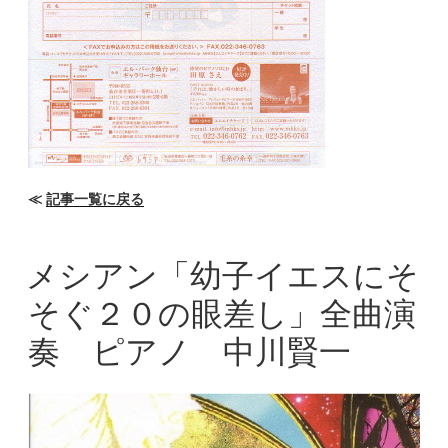
≪
記事一覧に戻る
メシアン「幼子イエスにそ
そぐ２０の眼差し」全曲演
奏 ピアノ 中川賢一