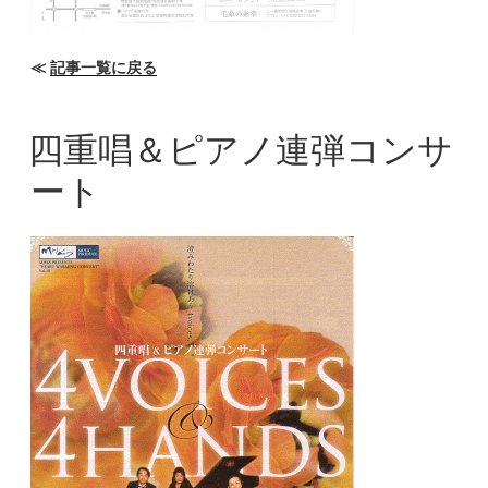
≪
記事一覧に戻る
四重唱＆ピアノ連弾コンサ
ート