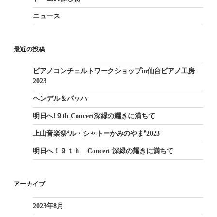
シ
ニュース
ョ
ン
最近の投稿
ピアノコンチェルトワークショップin仙台ピアノ工房
2023
ヘンデル＆バッハ
明日へ!９th Concert深緑の耀きに満ちて
上山音楽祭❛ル・シャトーかみのやま❜2023
明日へ！９ｔｈ Concert 深緑の耀きに満ちて
アーカイブ
2023年8月