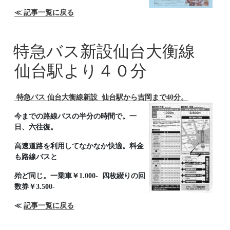
≪
記事一覧に戻る
特急バス新設仙台大衡線
仙台駅より４０分
特急バス 仙台大衡線新設 仙台駅から吉岡まで40分。
今までの路線バスの半分の時間で。一
日、六往復。
高速道路を利用してなかなか快適。料金
も路線バスと
殆ど同じ。一乗車￥1.000- 四枚綴りの回
数券￥3.500-
≪
記事一覧に戻る