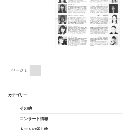
投
次
ページ
1
の
稿
ペ
ナ
ー
カテゴリー
ジ
ビ
その他
ゲ
コンサート情報
ー
ドームの催し物