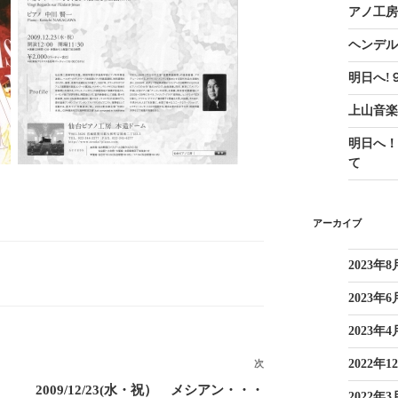
アノ工房2
ヘンデ
明日へ!９
上山音楽
明日へ！
て
アーカイブ
2023年8
2023年6
2023年4
2022年1
次
次
の
2009/12/23(水・祝） メシアン・・・
2022年3