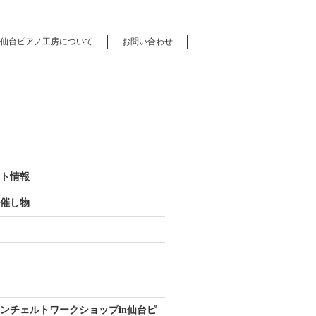
仙台ピアノ工房について
お問い合わせ
ート情報
の催し物
ス
ンチェルトワークショップin仙台ピ