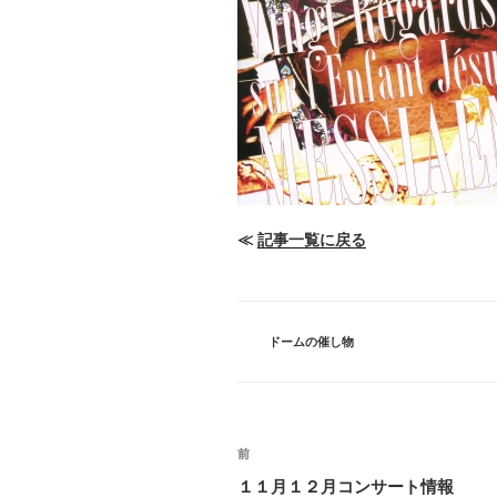
≪
記事一覧に戻る
カ
ドームの催し物
テ
ゴ
リ
ー
投
前
過
去
稿
１１月１２月コンサート情報