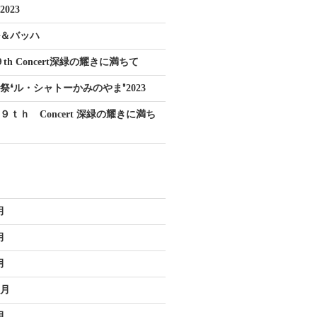
023
ル＆バッハ
th Concert深緑の耀きに満ちて
祭❛ル・シャトーかみのやま❜2023
９ｔｈ Concert 深緑の耀きに満ち
月
月
月
2月
月