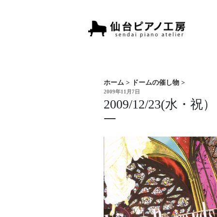
ホーム
>
ドームの催し物
>
投
2009年11月7日
稿
2009/12/23(
日:
一